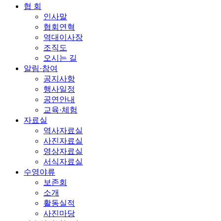
협 회
인사말
협회연혁
역대이사장
조직도
오시는 길
알림·참여
공지사항
행사일정
공연안내
교육·체험
자료실
역사자료실
사진자료실
영상자료실
서식자료실
수영야류
보존회
소개
활동실적
사진마당