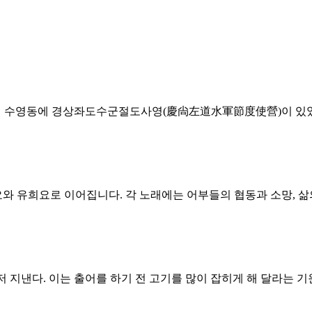
의 수영동에 경상좌도수군절도사영(慶尙左道水軍節度使營)이 있었기
 유희요로 이어집니다. 각 노래에는 어부들의 협동과 소망, 삶
지낸다. 이는 출어를 하기 전 고기를 많이 잡히게 해 달라는 기원