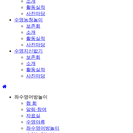
소개
활동실적
사진마당
수영농청놀이
보존회
소개
활동실적
사진마당
수영지신밟기
보존회
소개
활동실적
사진마당
좌수영어방놀이
협 회
알림·참여
자료실
수영야류
좌수영어방놀이