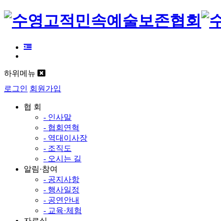
하위메뉴
로그인
회원가입
협 회
- 인사말
- 협회연혁
- 역대이사장
- 조직도
- 오시는 길
알림·참여
- 공지사항
- 행사일정
- 공연안내
- 교육·체험
자료실