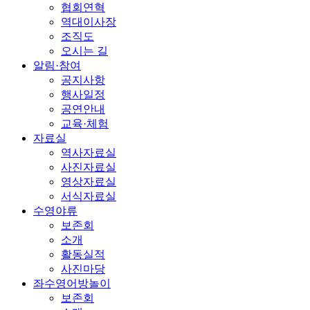
협회연혁
역대이사장
조직도
오시는 길
알림·참여
공지사항
행사일정
공연안내
교육·체험
자료실
역사자료실
사진자료실
영상자료실
서식자료실
수영야류
보존회
소개
활동실적
사진마당
좌수영어방놀이
보존회