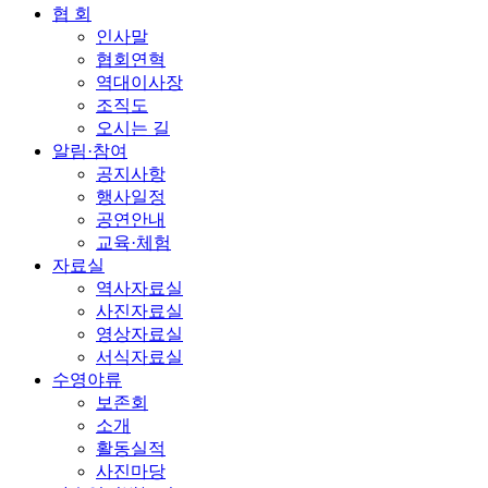
협 회
인사말
협회연혁
역대이사장
조직도
오시는 길
알림·참여
공지사항
행사일정
공연안내
교육·체험
자료실
역사자료실
사진자료실
영상자료실
서식자료실
수영야류
보존회
소개
활동실적
사진마당