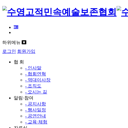
하위메뉴
로그인
회원가입
협 회
- 인사말
- 협회연혁
- 역대이사장
- 조직도
- 오시는 길
알림·참여
- 공지사항
- 행사일정
- 공연안내
- 교육·체험
자료실