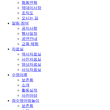
협회연혁
역대이사장
조직도
오시는 길
알림·참여
공지사항
행사일정
공연안내
교육·체험
자료실
역사자료실
사진자료실
영상자료실
서식자료실
수영야류
보존회
소개
활동실적
사진마당
좌수영어방놀이
보존회