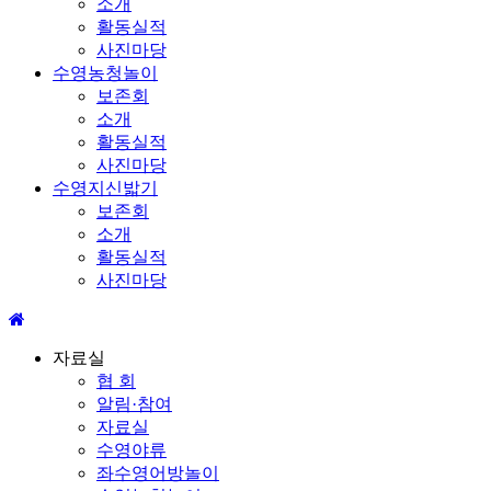
소개
활동실적
사진마당
수영농청놀이
보존회
소개
활동실적
사진마당
수영지신밟기
보존회
소개
활동실적
사진마당
자료실
협 회
알림·참여
자료실
수영야류
좌수영어방놀이