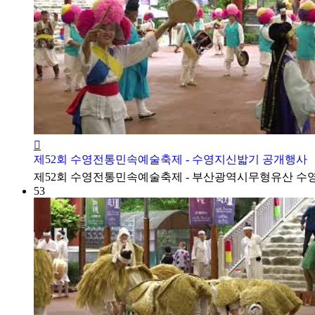
제52회 수영전통민속예술축제 - 수영지신밟기 공개행사
​제52회 수영전통민속예술축제 - 부산광역시무형유산 
53