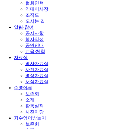
협회연혁
역대이사장
조직도
오시는 길
알림·참여
공지사항
행사일정
공연안내
교육·체험
자료실
역사자료실
사진자료실
영상자료실
서식자료실
수영야류
보존회
소개
활동실적
사진마당
좌수영어방놀이
보존회