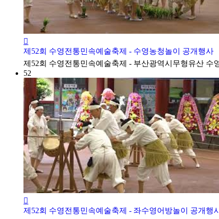
제52회 수영전통민속예술축제 - 수영농청놀이 공개행사
​제52회 수영전통민속예술축제 - 부산광역시무형유산 수
52
제52회 수영전통민속예술축제 - 좌수영어방놀이 공개행