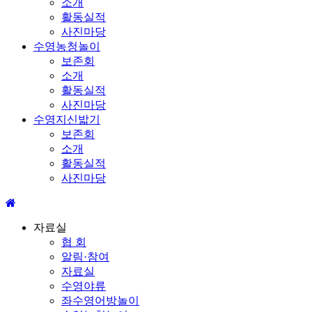
소개
활동실적
사진마당
수영농청놀이
보존회
소개
활동실적
사진마당
수영지신밟기
보존회
소개
활동실적
사진마당
자료실
협 회
알림·참여
자료실
수영야류
좌수영어방놀이