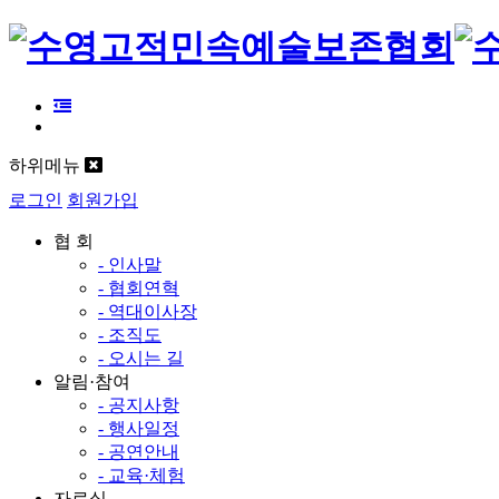
하위메뉴
로그인
회원가입
협 회
- 인사말
- 협회연혁
- 역대이사장
- 조직도
- 오시는 길
알림·참여
- 공지사항
- 행사일정
- 공연안내
- 교육·체험
자료실