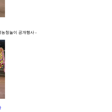
영농청놀이 공개행사 -
사