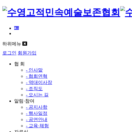
하위메뉴
로그인
회원가입
협 회
- 인사말
- 협회연혁
- 역대이사장
- 조직도
- 오시는 길
알림·참여
- 공지사항
- 행사일정
- 공연안내
- 교육·체험
자료실