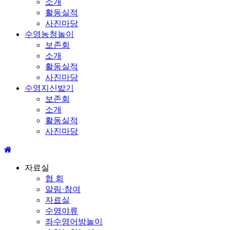
소개
활동실적
사진마당
수영농청놀이
보존회
소개
활동실적
사진마당
수영지신밟기
보존회
소개
활동실적
사진마당
자료실
협 회
알림·참여
자료실
수영야류
좌수영어방놀이