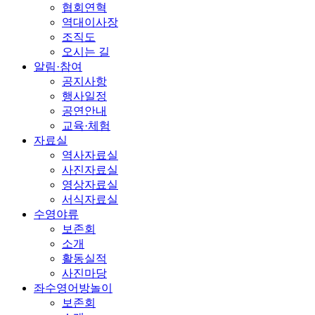
협회연혁
역대이사장
조직도
오시는 길
알림·참여
공지사항
행사일정
공연안내
교육·체험
자료실
역사자료실
사진자료실
영상자료실
서식자료실
수영야류
보존회
소개
활동실적
사진마당
좌수영어방놀이
보존회