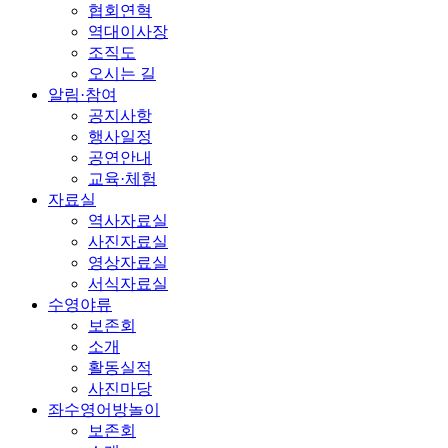
협회연혁
역대이사장
조직도
오시는 길
알림·참여
공지사항
행사일정
공연안내
교육·체험
자료실
역사자료실
사진자료실
영상자료실
서식자료실
수영야류
보존회
소개
활동실적
사진마당
좌수영어방놀이
보존회