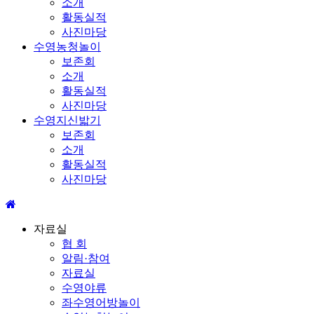
소개
활동실적
사진마당
수영농청놀이
보존회
소개
활동실적
사진마당
수영지신밟기
보존회
소개
활동실적
사진마당
자료실
협 회
알림·참여
자료실
수영야류
좌수영어방놀이