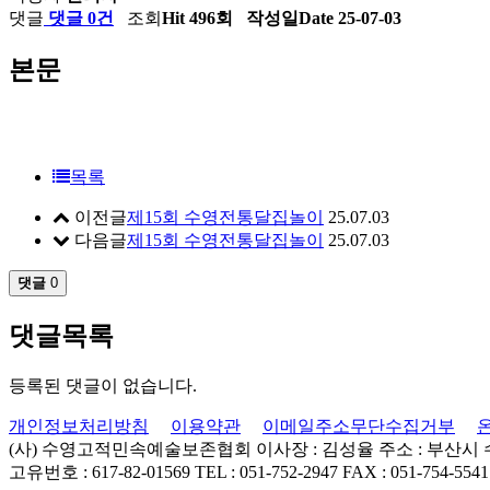
댓글
댓글 0건
조회
Hit 496회
작성일
Date 25-07-03
본문
목록
이전글
제15회 수영전통달집놀이
25.07.03
다음글
제15회 수영전통달집놀이
25.07.03
댓글
0
댓글목록
등록된 댓글이 없습니다.
개인정보처리방침
이용약관
이메일주소무단수집거부
(사) 수영고적민속예술보존협회
이사장 : 김성율
주소 : 부산시
고유번호 : 617-82-01569
TEL : 051-752-2947
FAX : 051-754-5541