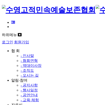
하위메뉴
로그인
회원가입
협 회
- 인사말
- 협회연혁
- 역대이사장
- 조직도
- 오시는 길
알림·참여
- 공지사항
- 행사일정
- 공연안내
- 교육·체험
자료실