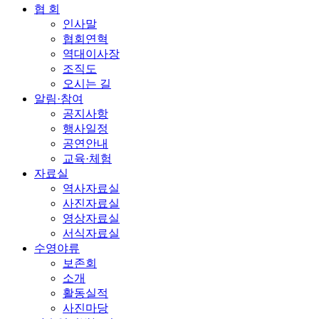
협 회
인사말
협회연혁
역대이사장
조직도
오시는 길
알림·참여
공지사항
행사일정
공연안내
교육·체험
자료실
역사자료실
사진자료실
영상자료실
서식자료실
수영야류
보존회
소개
활동실적
사진마당