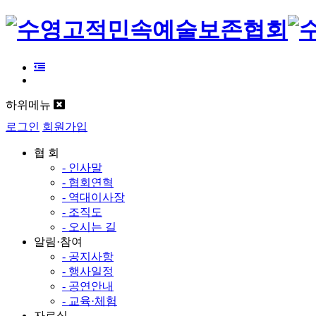
하위메뉴
로그인
회원가입
협 회
- 인사말
- 협회연혁
- 역대이사장
- 조직도
- 오시는 길
알림·참여
- 공지사항
- 행사일정
- 공연안내
- 교육·체험
자료실