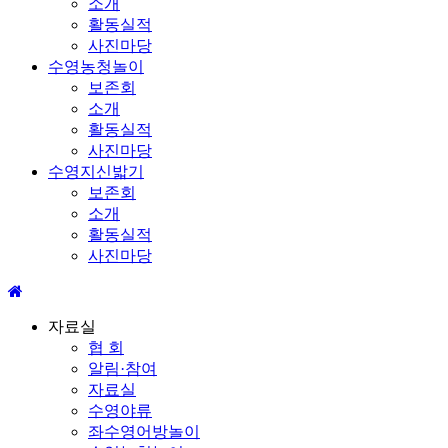
소개
활동실적
사진마당
수영농청놀이
보존회
소개
활동실적
사진마당
수영지신밟기
보존회
소개
활동실적
사진마당
자료실
협 회
알림·참여
자료실
수영야류
좌수영어방놀이