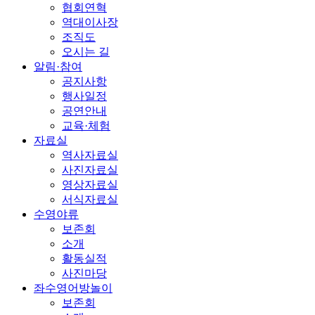
협회연혁
역대이사장
조직도
오시는 길
알림·참여
공지사항
행사일정
공연안내
교육·체험
자료실
역사자료실
사진자료실
영상자료실
서식자료실
수영야류
보존회
소개
활동실적
사진마당
좌수영어방놀이
보존회