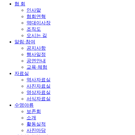
협 회
인사말
협회연혁
역대이사장
조직도
오시는 길
알림·참여
공지사항
행사일정
공연안내
교육·체험
자료실
역사자료실
사진자료실
영상자료실
서식자료실
수영야류
보존회
소개
활동실적
사진마당