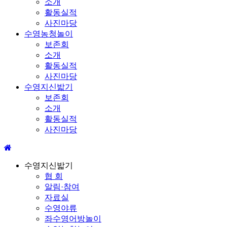
소개
활동실적
사진마당
수영농청놀이
보존회
소개
활동실적
사진마당
수영지신밟기
보존회
소개
활동실적
사진마당
수영지신밟기
협 회
알림·참여
자료실
수영야류
좌수영어방놀이