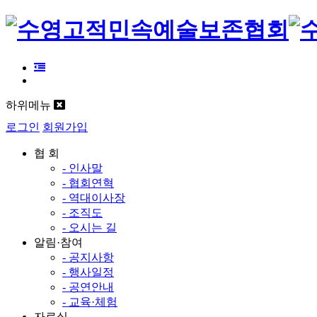
하위메뉴
로그인
회원가입
협 회
- 인사말
- 협회연혁
- 역대이사장
- 조직도
- 오시는 길
알림·참여
- 공지사항
- 행사일정
- 공연안내
- 교육·체험
자료실