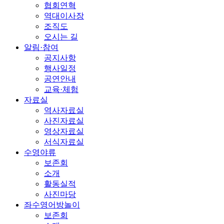
협회연혁
역대이사장
조직도
오시는 길
알림·참여
공지사항
행사일정
공연안내
교육·체험
자료실
역사자료실
사진자료실
영상자료실
서식자료실
수영야류
보존회
소개
활동실적
사진마당
좌수영어방놀이
보존회