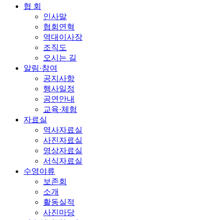
협 회
인사말
협회연혁
역대이사장
조직도
오시는 길
알림·참여
공지사항
행사일정
공연안내
교육·체험
자료실
역사자료실
사진자료실
영상자료실
서식자료실
수영야류
보존회
소개
활동실적
사진마당