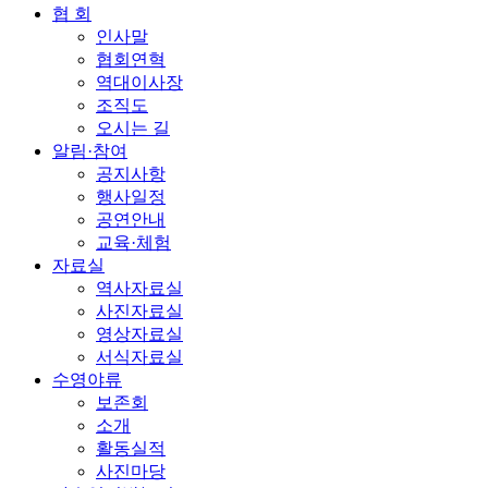
협 회
인사말
협회연혁
역대이사장
조직도
오시는 길
알림·참여
공지사항
행사일정
공연안내
교육·체험
자료실
역사자료실
사진자료실
영상자료실
서식자료실
수영야류
보존회
소개
활동실적
사진마당