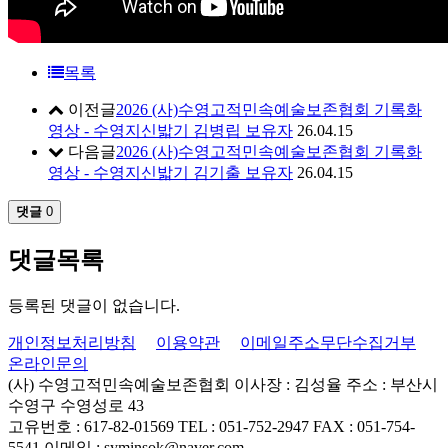
목록
이전글
2026 (사)수영고적민속예술보존협회 기록화
영상 - 수영지신밟기 김병립 보유자
26.04.15
다음글
2026 (사)수영고적민속예술보존협회 기록화
영상 - 수영지신밟기 김기출 보유자
26.04.15
댓글
0
댓글목록
등록된 댓글이 없습니다.
개인정보처리방침
이용약관
이메일주소무단수집거부
온라인문의
(사) 수영고적민속예술보존협회
이사장 : 김성율
주소 : 부산시
수영구 수영성로 43
고유번호 : 617-82-01569
TEL : 051-752-2947
FAX : 051-754-
5541
이메일 : syminsok@naver.com