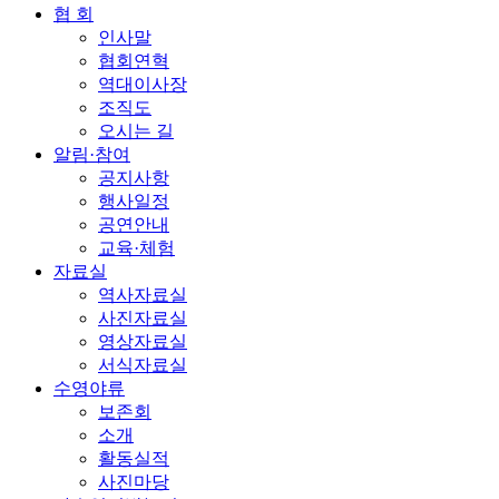
협 회
인사말
협회연혁
역대이사장
조직도
오시는 길
알림·참여
공지사항
행사일정
공연안내
교육·체험
자료실
역사자료실
사진자료실
영상자료실
서식자료실
수영야류
보존회
소개
활동실적
사진마당