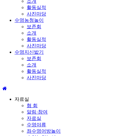
소개
활동실적
사진마당
수영농청놀이
보존회
소개
활동실적
사진마당
수영지신밟기
보존회
소개
활동실적
사진마당
자료실
협 회
알림·참여
자료실
수영야류
좌수영어방놀이