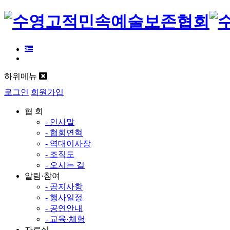
하위메뉴
로그인
회원가입
협 회
- 인사말
- 협회연혁
- 역대이사장
- 조직도
- 오시는 길
알림·참여
- 공지사항
- 행사일정
- 공연안내
- 교육·체험
자료실