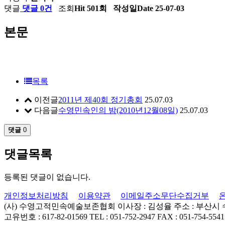
댓글
댓글 0건
조회
Hit 501회
작성일
Date 25-07-03
본문
목록
이전글
2011년 제40회 정기총회
25.07.03
다음글
수영민속인의 밤(2010년12월08일)
25.07.03
댓글
0
댓글목록
등록된 댓글이 없습니다.
개인정보처리방침
이용약관
이메일주소무단수집거부
(사) 수영고적민속예술보존협회
이사장 : 김성율
주소 : 부산시
고유번호 : 617-82-01569
TEL : 051-752-2947
FAX : 051-754-5541