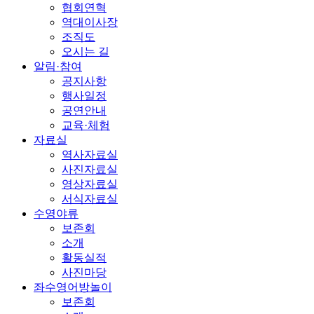
협회연혁
역대이사장
조직도
오시는 길
알림·참여
공지사항
행사일정
공연안내
교육·체험
자료실
역사자료실
사진자료실
영상자료실
서식자료실
수영야류
보존회
소개
활동실적
사진마당
좌수영어방놀이
보존회