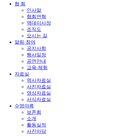
협 회
인사말
협회연혁
역대이사장
조직도
오시는 길
알림·참여
공지사항
행사일정
공연안내
교육·체험
자료실
역사자료실
사진자료실
영상자료실
서식자료실
수영야류
보존회
소개
활동실적
사진마당