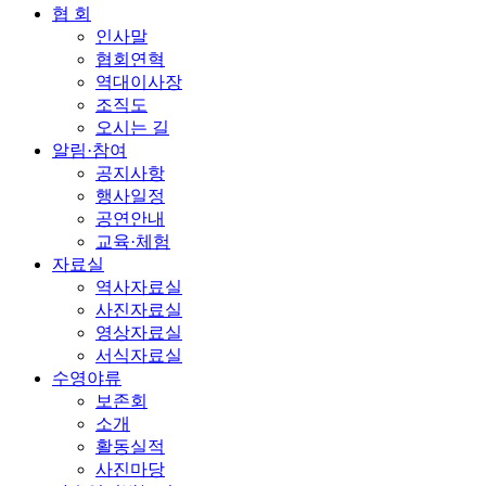
협 회
인사말
협회연혁
역대이사장
조직도
오시는 길
알림·참여
공지사항
행사일정
공연안내
교육·체험
자료실
역사자료실
사진자료실
영상자료실
서식자료실
수영야류
보존회
소개
활동실적
사진마당