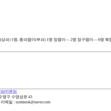
이(상쇠) 1명, 종쇠잽이(부쇠) 1명 징잽이— 2명 장구잽이— 6명 북잽
온라인문의
 수영구 수영성로 43
이메일 : syminsok@naver.com