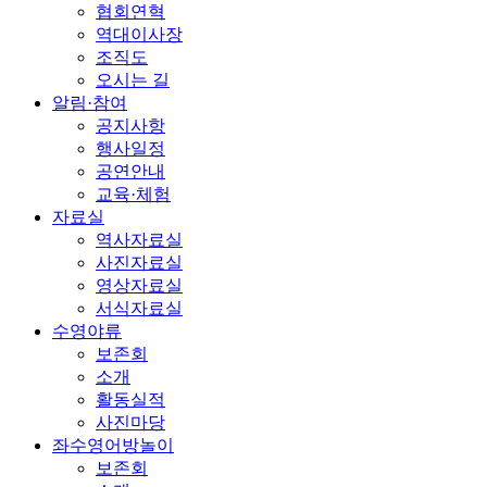
협회연혁
역대이사장
조직도
오시는 길
알림·참여
공지사항
행사일정
공연안내
교육·체험
자료실
역사자료실
사진자료실
영상자료실
서식자료실
수영야류
보존회
소개
활동실적
사진마당
좌수영어방놀이
보존회