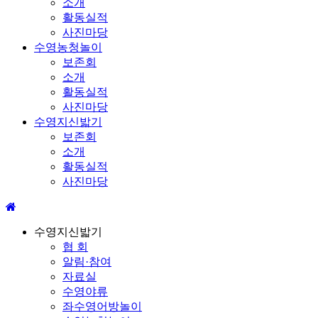
소개
활동실적
사진마당
수영농청놀이
보존회
소개
활동실적
사진마당
수영지신밟기
보존회
소개
활동실적
사진마당
수영지신밟기
협 회
알림·참여
자료실
수영야류
좌수영어방놀이