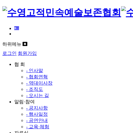
하위메뉴
로그인
회원가입
협 회
- 인사말
- 협회연혁
- 역대이사장
- 조직도
- 오시는 길
알림·참여
- 공지사항
- 행사일정
- 공연안내
- 교육·체험
자료실