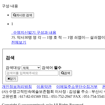
구성·내용
게시판 검색
1
수영지신밟기 구성과 내용
가. 악사30명 영 각 — 1명 호 적 — 1명 쇠잽이— 설쇠잽
전체보기
검색
검색대상
검색어
필수
검색
닫기
개인정보처리방침
이용약관
이메일주소무단수집거부
(사) 수영고적민속예술보존협회
이사장 : 김성율
주소 : 부산시
고유번호 : 617-82-01569
TEL : 051-752-2947
FAX : 051-754-5541
Copyright © suyeongminsok.or.kr All Rights Reserved.