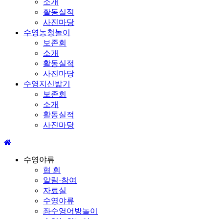
소개
활동실적
사진마당
수영농청놀이
보존회
소개
활동실적
사진마당
수영지신밟기
보존회
소개
활동실적
사진마당
수영야류
협 회
알림·참여
자료실
수영야류
좌수영어방놀이