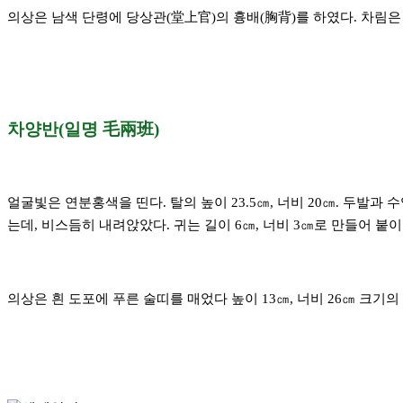
의상은 남색 단령에 당상관(堂上官)의 흉배(胸背)를 하였다. 차림은 
차양반(일명 毛兩班)
얼굴빛은 연분홍색을 띤다. 탈의 높이 23.5㎝, 너비 20㎝. 두발과 
는데, 비스듬히 내려앉았다. 귀는 길이 6㎝, 너비 3㎝로 만들어 붙이
의상은 흰 도포에 푸른 술띠를 매었다 높이 13㎝, 너비 26㎝ 크기