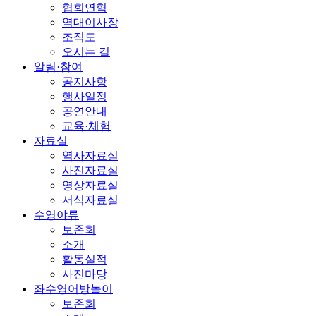
협회연혁
역대이사장
조직도
오시는 길
알림·참여
공지사항
행사일정
공연안내
교육·체험
자료실
역사자료실
사진자료실
영상자료실
서식자료실
수영야류
보존회
소개
활동실적
사진마당
좌수영어방놀이
보존회