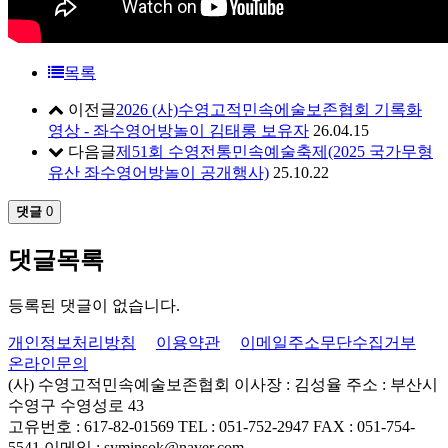
목록
이전글
2026 (사)수영고적민속에술보존협회 기록화
영상 - 좌수영어방놀이 김태롱 보유자
26.04.15
다음글
제51회 수영전통민속예술축제(2025 국가무형
유산 좌수영어방놀이 공개행사)
25.10.22
댓글
0
댓글목록
등록된 댓글이 없습니다.
개인정보처리방침
이용약관
이메일주소무단수집거부
온라인문의
(사) 수영고적민속예술보존협회
이사장 : 김성율
주소 : 부산시
수영구 수영성로 43
고유번호 : 617-82-01569
TEL : 051-752-2947
FAX : 051-754-
5541
이메일 : syminsok@naver.com