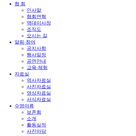
협 회
인사말
협회연혁
역대이사장
조직도
오시는 길
알림·참여
공지사항
행사일정
공연안내
교육·체험
자료실
역사자료실
사진자료실
영상자료실
서식자료실
수영야류
보존회
소개
활동실적
사진마당