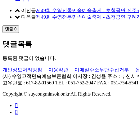
이전글
제49회 수영전통민속예술축제 - 초청공연 진주
다음글
제49회 수영전통민속예술축제 - 초청공연 구
댓글
0
댓글목록
등록된 댓글이 없습니다.
개인정보처리방침
이용약관
이메일주소무단수집거부
(사) 수영고적민속예술보존협회
이사장 : 김성율
주소 : 부산시
고유번호 : 617-82-01569
TEL : 051-752-2947
FAX : 051-754-5541
Copyright © suyeongminsok.or.kr All Rights Reserved.