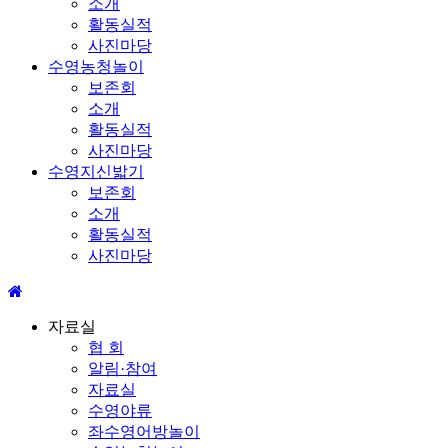
소개
활동실적
사진마당
수영농청놀이
보존회
소개
활동실적
사진마당
수영지신밟기
보존회
소개
활동실적
사진마당
자료실
협 회
알림·참여
자료실
수영야류
좌수영어방놀이