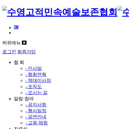
하위메뉴
로그인
회원가입
협 회
- 인사말
- 협회연혁
- 역대이사장
- 조직도
- 오시는 길
알림·참여
- 공지사항
- 행사일정
- 공연안내
- 교육·체험
자료실