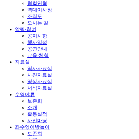
협회연혁
역대이사장
조직도
오시는 길
알림·참여
공지사항
행사일정
공연안내
교육·체험
자료실
역사자료실
사진자료실
영상자료실
서식자료실
수영야류
보존회
소개
활동실적
사진마당
좌수영어방놀이
보존회