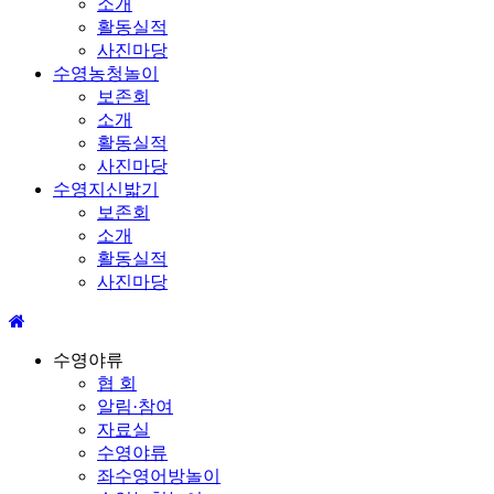
소개
활동실적
사진마당
수영농청놀이
보존회
소개
활동실적
사진마당
수영지신밟기
보존회
소개
활동실적
사진마당
수영야류
협 회
알림·참여
자료실
수영야류
좌수영어방놀이