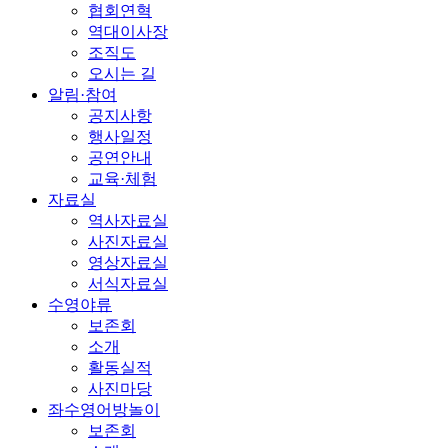
협회연혁
역대이사장
조직도
오시는 길
알림·참여
공지사항
행사일정
공연안내
교육·체험
자료실
역사자료실
사진자료실
영상자료실
서식자료실
수영야류
보존회
소개
활동실적
사진마당
좌수영어방놀이
보존회