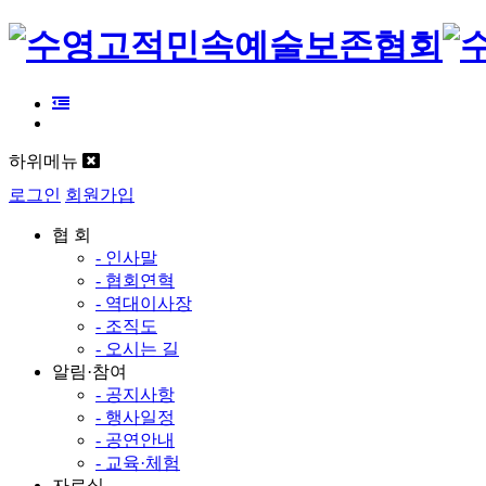
하위메뉴
로그인
회원가입
협 회
- 인사말
- 협회연혁
- 역대이사장
- 조직도
- 오시는 길
알림·참여
- 공지사항
- 행사일정
- 공연안내
- 교육·체험
자료실