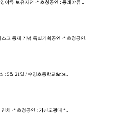
야류 보유자전 -* 초청공연 : 동래야류 ..
스코 등재 기념 특별기획공연 -* 초청공연..
 5월 21일 / 수영초등학교&nbs..
잔치 -* 초청공연 : 가산오광대 *..