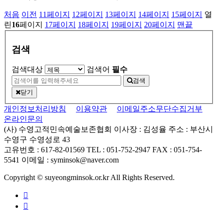
처음
이전
11
페이지
12
페이지
13
페이지
14
페이지
15
페이지
열
린
16
페이지
17
페이지
18
페이지
19
페이지
20
페이지
맨끝
검색
검색대상
검색어
필수
검색
닫기
개인정보처리방침
이용약관
이메일주소무단수집거부
온라인문의
(사) 수영고적민속예술보존협회
이사장 : 김성율
주소 : 부산시
수영구 수영성로 43
고유번호 : 617-82-01569
TEL : 051-752-2947
FAX : 051-754-
5541
이메일 : syminsok@naver.com
Copyright © suyeongminsok.or.kr All Rights Reserved.