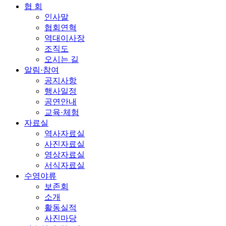
협 회
인사말
협회연혁
역대이사장
조직도
오시는 길
알림·참여
공지사항
행사일정
공연안내
교육·체험
자료실
역사자료실
사진자료실
영상자료실
서식자료실
수영야류
보존회
소개
활동실적
사진마당