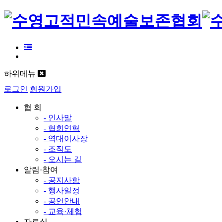
하위메뉴
로그인
회원가입
협 회
- 인사말
- 협회연혁
- 역대이사장
- 조직도
- 오시는 길
알림·참여
- 공지사항
- 행사일정
- 공연안내
- 교육·체험
자료실