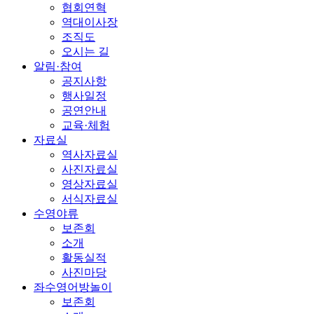
협회연혁
역대이사장
조직도
오시는 길
알림·참여
공지사항
행사일정
공연안내
교육·체험
자료실
역사자료실
사진자료실
영상자료실
서식자료실
수영야류
보존회
소개
활동실적
사진마당
좌수영어방놀이
보존회