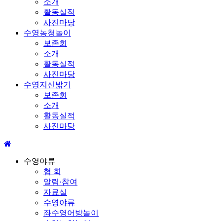
소개
활동실적
사진마당
수영농청놀이
보존회
소개
활동실적
사진마당
수영지신밟기
보존회
소개
활동실적
사진마당
수영야류
협 회
알림·참여
자료실
수영야류
좌수영어방놀이