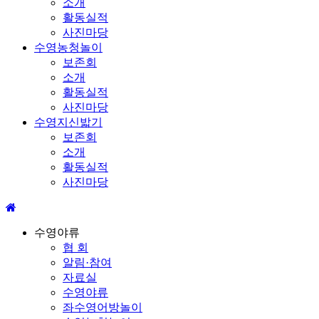
소개
활동실적
사진마당
수영농청놀이
보존회
소개
활동실적
사진마당
수영지신밟기
보존회
소개
활동실적
사진마당
수영야류
협 회
알림·참여
자료실
수영야류
좌수영어방놀이