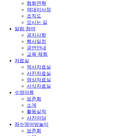
협회연혁
역대이사장
조직도
오시는 길
알림·참여
공지사항
행사일정
공연안내
교육·체험
자료실
역사자료실
사진자료실
영상자료실
서식자료실
수영야류
보존회
소개
활동실적
사진마당
좌수영어방놀이
보존회