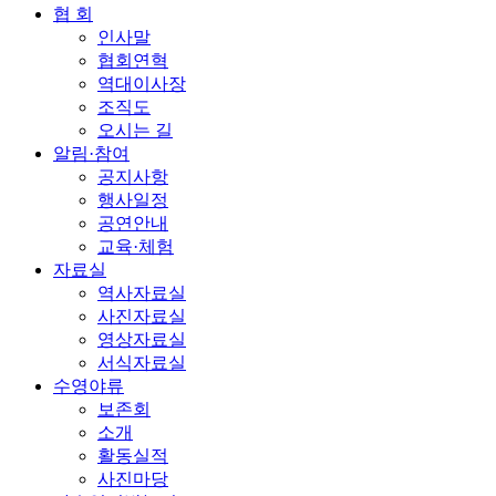
협 회
인사말
협회연혁
역대이사장
조직도
오시는 길
알림·참여
공지사항
행사일정
공연안내
교육·체험
자료실
역사자료실
사진자료실
영상자료실
서식자료실
수영야류
보존회
소개
활동실적
사진마당