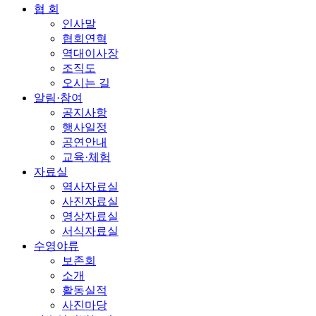
협 회
인사말
협회연혁
역대이사장
조직도
오시는 길
알림·참여
공지사항
행사일정
공연안내
교육·체험
자료실
역사자료실
사진자료실
영상자료실
서식자료실
수영야류
보존회
소개
활동실적
사진마당