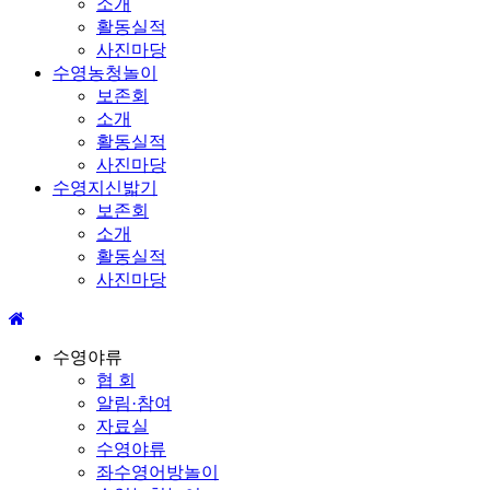
소개
활동실적
사진마당
수영농청놀이
보존회
소개
활동실적
사진마당
수영지신밟기
보존회
소개
활동실적
사진마당
수영야류
협 회
알림·참여
자료실
수영야류
좌수영어방놀이