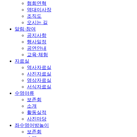
협회연혁
역대이사장
조직도
오시는 길
알림·참여
공지사항
행사일정
공연안내
교육·체험
자료실
역사자료실
사진자료실
영상자료실
서식자료실
수영야류
보존회
소개
활동실적
사진마당
좌수영어방놀이
보존회