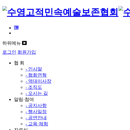
하위메뉴
로그인
회원가입
협 회
- 인사말
- 협회연혁
- 역대이사장
- 조직도
- 오시는 길
알림·참여
- 공지사항
- 행사일정
- 공연안내
- 교육·체험
자료실