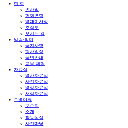
협 회
인사말
협회연혁
역대이사장
조직도
오시는 길
알림·참여
공지사항
행사일정
공연안내
교육·체험
자료실
역사자료실
사진자료실
영상자료실
서식자료실
수영야류
보존회
소개
활동실적
사진마당