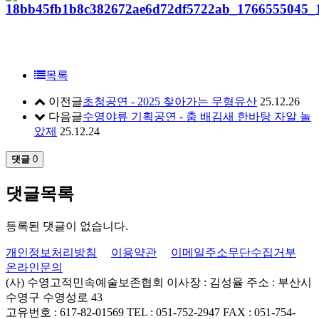
목록
이전글
초청공연 - 2025 찾아가는 무형유산
25.12.26
다음글
수영야류 기획공연 - 춤 배김새 한바탕 자알 놀
았제
25.12.24
댓글
0
댓글목록
등록된 댓글이 없습니다.
개인정보처리방침
이용약관
이메일주소무단수집거부
온라인문의
(사) 수영고적민속예술보존협회
이사장 : 김성율
주소 : 부산시
수영구 수영성로 43
고유번호 : 617-82-01569
TEL : 051-752-2947
FAX : 051-754-