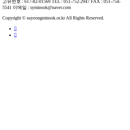
고유번호 : 617-82-01569
TEL : 051-752-2947
FAX : 051-754-
5541
이메일 : syminsok@naver.com
Copyright © suyeongminsok.or.kr All Rights Reserved.