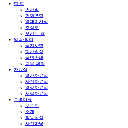
협 회
인사말
협회연혁
역대이사장
조직도
오시는 길
알림·참여
공지사항
행사일정
공연안내
교육·체험
자료실
역사자료실
사진자료실
영상자료실
서식자료실
수영야류
보존회
소개
활동실적
사진마당