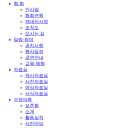
협 회
인사말
협회연혁
역대이사장
조직도
오시는 길
알림·참여
공지사항
행사일정
공연안내
교육·체험
자료실
역사자료실
사진자료실
영상자료실
서식자료실
수영야류
보존회
소개
활동실적
사진마당