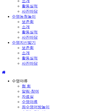
소개
활동실적
사진마당
수영농청놀이
보존회
소개
활동실적
사진마당
수영지신밟기
보존회
소개
활동실적
사진마당
수영야류
협 회
알림·참여
자료실
수영야류
좌수영어방놀이