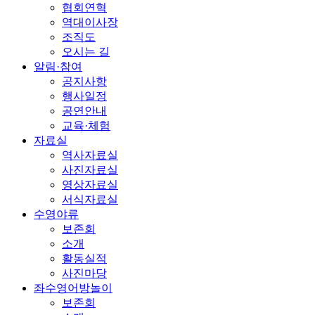
협회연혁
역대이사장
조직도
오시는 길
알림·참여
공지사항
행사일정
공연안내
교육·체험
자료실
역사자료실
사진자료실
영상자료실
서식자료실
수영야류
보존회
소개
활동실적
사진마당
좌수영어방놀이
보존회