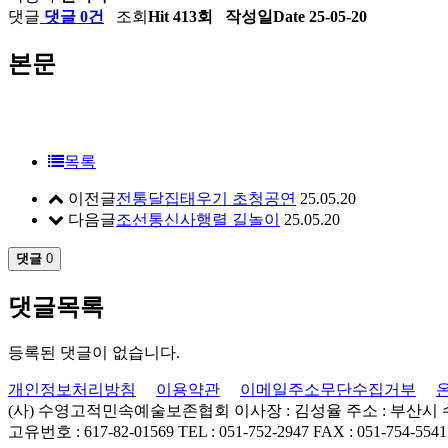
댓글
댓글 0건
조회
Hit 413회
작성일
Date 25-05-20
본문
목록
이전글
전통달집태우기 초청공연
25.05.20
다음글
조선통신사행렬 길놀이
25.05.20
댓글
0
댓글목록
등록된 댓글이 없습니다.
개인정보처리방침
이용약관
이메일주소무단수집거부
(사) 수영고적민속예술보존협회
이사장 : 김성율
주소 : 부산시
고유번호 : 617-82-01569
TEL : 051-752-2947
FAX : 051-754-5541