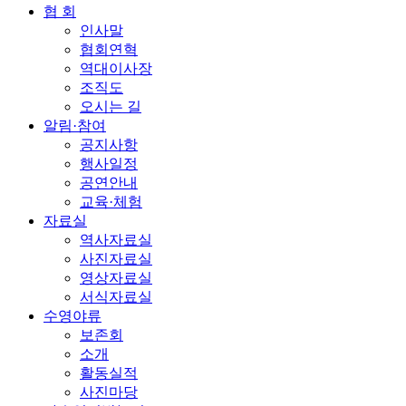
협 회
인사말
협회연혁
역대이사장
조직도
오시는 길
알림·참여
공지사항
행사일정
공연안내
교육·체험
자료실
역사자료실
사진자료실
영상자료실
서식자료실
수영야류
보존회
소개
활동실적
사진마당