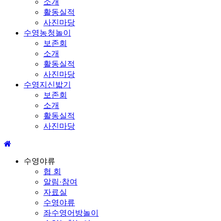
소개
활동실적
사진마당
수영농청놀이
보존회
소개
활동실적
사진마당
수영지신밟기
보존회
소개
활동실적
사진마당
수영야류
협 회
알림·참여
자료실
수영야류
좌수영어방놀이