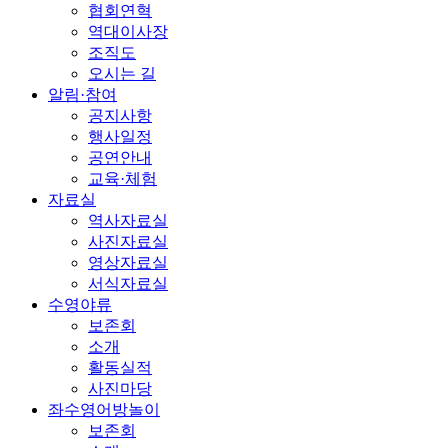
협회연혁
역대이사장
조직도
오시는 길
알림·참여
공지사항
행사일정
공연안내
교육·체험
자료실
역사자료실
사진자료실
영상자료실
서식자료실
수영야류
보존회
소개
활동실적
사진마당
좌수영어방놀이
보존회