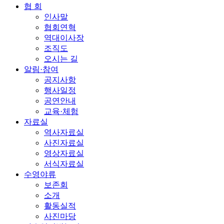
협 회
인사말
협회연혁
역대이사장
조직도
오시는 길
알림·참여
공지사항
행사일정
공연안내
교육·체험
자료실
역사자료실
사진자료실
영상자료실
서식자료실
수영야류
보존회
소개
활동실적
사진마당