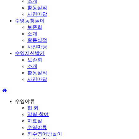
소개
활동실적
사진마당
수영농청놀이
보존회
소개
활동실적
사진마당
수영지신밟기
보존회
소개
활동실적
사진마당
수영야류
협 회
알림·참여
자료실
수영야류
좌수영어방놀이