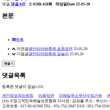
댓글
댓글 0건
조회
Hit 410회
작성일
Date 25-05-20
본문
목록
이전글
광안리어방축제 초청공연
25.05.20
다음글
광안리어방축제 길놀이
25.05.20
댓글
0
댓글목록
등록된 댓글이 없습니다.
개인정보처리방침
이용약관
이메일주소무단수집거부
(사) 수영고적민속예술보존협회
이사장 : 김성율
주소 : 부산시
고유번호 : 617-82-01569
TEL : 051-752-2947
FAX : 051-754-5541