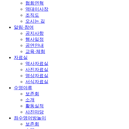
협회연혁
역대이사장
조직도
오시는 길
알림·참여
공지사항
행사일정
공연안내
교육·체험
자료실
역사자료실
사진자료실
영상자료실
서식자료실
수영야류
보존회
소개
활동실적
사진마당
좌수영어방놀이
보존회