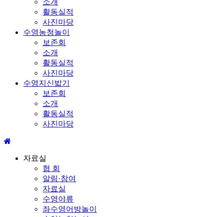
소개
활동실적
사진마당
수영농청놀이
보존회
소개
활동실적
사진마당
수영지신밟기
보존회
소개
활동실적
사진마당
자료실
협 회
알림·참여
자료실
수영야류
좌수영어방놀이