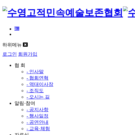
하위메뉴
로그인
회원가입
협 회
- 인사말
- 협회연혁
- 역대이사장
- 조직도
- 오시는 길
알림·참여
- 공지사항
- 행사일정
- 공연안내
- 교육·체험
자료실