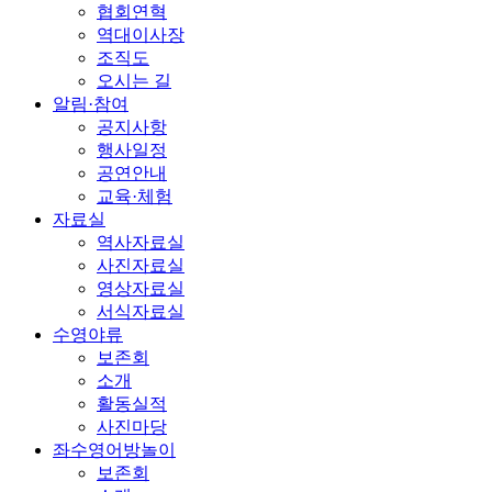
협회연혁
역대이사장
조직도
오시는 길
알림·참여
공지사항
행사일정
공연안내
교육·체험
자료실
역사자료실
사진자료실
영상자료실
서식자료실
수영야류
보존회
소개
활동실적
사진마당
좌수영어방놀이
보존회