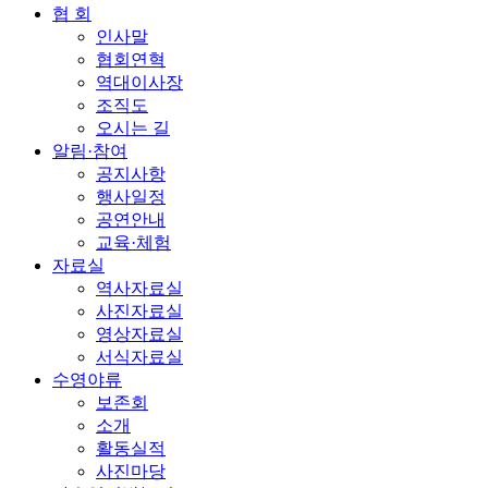
협 회
인사말
협회연혁
역대이사장
조직도
오시는 길
알림·참여
공지사항
행사일정
공연안내
교육·체험
자료실
역사자료실
사진자료실
영상자료실
서식자료실
수영야류
보존회
소개
활동실적
사진마당