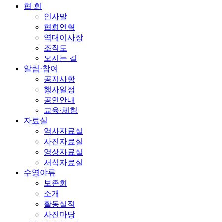
협 회
인사말
협회연혁
역대이사장
조직도
오시는 길
알림·참여
공지사항
행사일정
공연안내
교육·체험
자료실
역사자료실
사진자료실
영상자료실
서식자료실
수영야류
보존회
소개
활동실적
사진마당