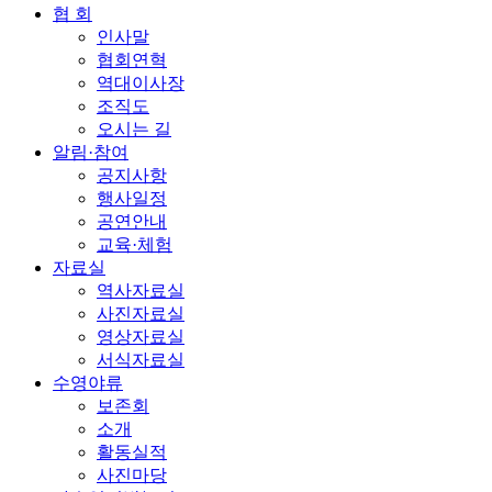
협 회
인사말
협회연혁
역대이사장
조직도
오시는 길
알림·참여
공지사항
행사일정
공연안내
교육·체험
자료실
역사자료실
사진자료실
영상자료실
서식자료실
수영야류
보존회
소개
활동실적
사진마당