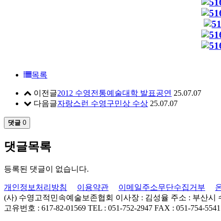
목록
이전글
2012 수영전통예술대학 발표공연
25.07.07
다음글
자랑스런 수영구민상 수상
25.07.07
댓글
0
댓글목록
등록된 댓글이 없습니다.
개인정보처리방침
이용약관
이메일주소무단수집거부
(사) 수영고적민속예술보존협회
이사장 : 김성율
주소 : 부산시
고유번호 : 617-82-01569
TEL : 051-752-2947
FAX : 051-754-5541