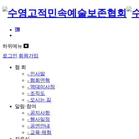
하위메뉴
로그인
회원가입
협 회
- 인사말
- 협회연혁
- 역대이사장
- 조직도
- 오시는 길
알림·참여
- 공지사항
- 행사일정
- 공연안내
- 교육·체험
자료실