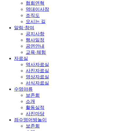
협회연혁
역대이사장
조직도
오시는 길
알림·참여
공지사항
행사일정
공연안내
교육·체험
자료실
역사자료실
사진자료실
영상자료실
서식자료실
수영야류
보존회
소개
활동실적
사진마당
좌수영어방놀이
보존회