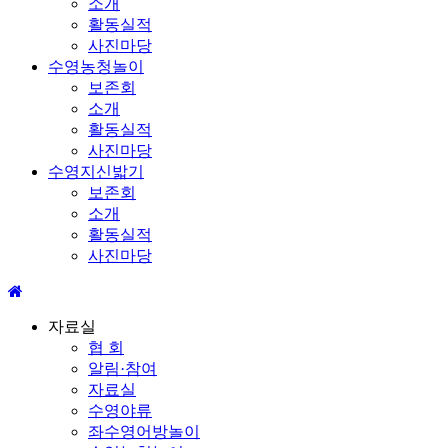
소개
활동실적
사진마당
수영농청놀이
보존회
소개
활동실적
사진마당
수영지신밟기
보존회
소개
활동실적
사진마당
자료실
협 회
알림·참여
자료실
수영야류
좌수영어방놀이