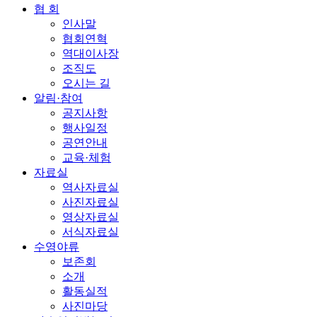
협 회
인사말
협회연혁
역대이사장
조직도
오시는 길
알림·참여
공지사항
행사일정
공연안내
교육·체험
자료실
역사자료실
사진자료실
영상자료실
서식자료실
수영야류
보존회
소개
활동실적
사진마당