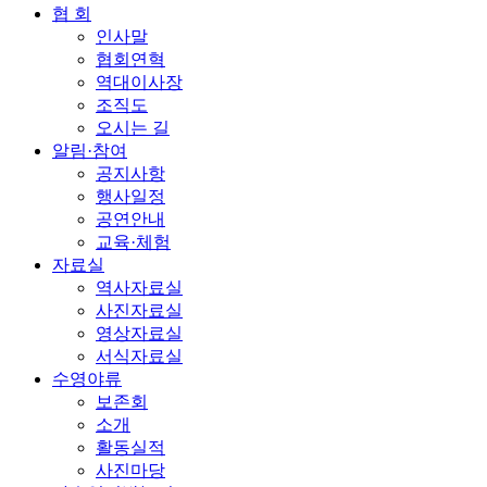
협 회
인사말
협회연혁
역대이사장
조직도
오시는 길
알림·참여
공지사항
행사일정
공연안내
교육·체험
자료실
역사자료실
사진자료실
영상자료실
서식자료실
수영야류
보존회
소개
활동실적
사진마당