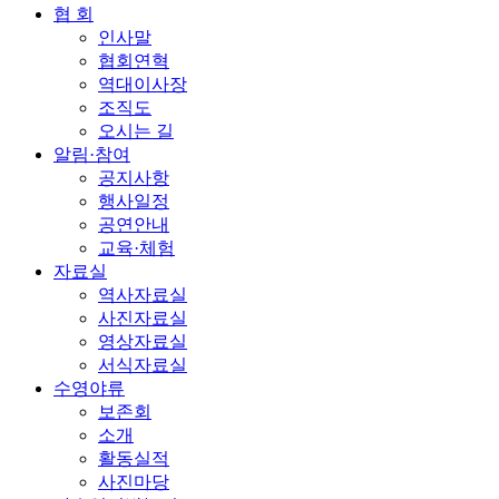
협 회
인사말
협회연혁
역대이사장
조직도
오시는 길
알림·참여
공지사항
행사일정
공연안내
교육·체험
자료실
역사자료실
사진자료실
영상자료실
서식자료실
수영야류
보존회
소개
활동실적
사진마당