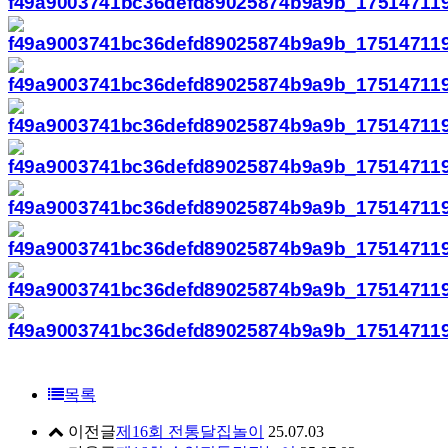
목록
이전글
제16회 전통달집놀이
25.07.03