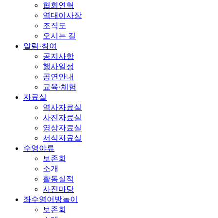
협회연혁
역대이사장
조직도
오시는 길
알림·참여
공지사항
행사일정
공연안내
교육·체험
자료실
역사자료실
사진자료실
영상자료실
서식자료실
수영야류
보존회
소개
활동실적
사진마당
좌수영어방놀이
보존회