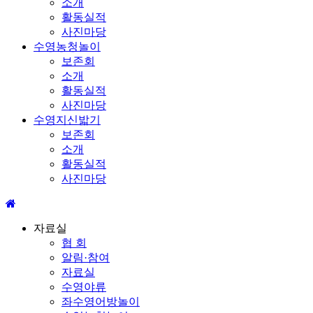
소개
활동실적
사진마당
수영농청놀이
보존회
소개
활동실적
사진마당
수영지신밟기
보존회
소개
활동실적
사진마당
자료실
협 회
알림·참여
자료실
수영야류
좌수영어방놀이