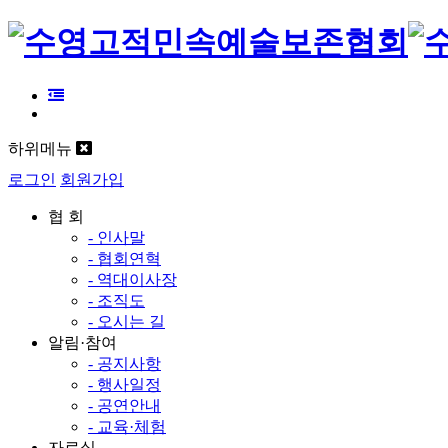
하위메뉴
로그인
회원가입
협 회
- 인사말
- 협회연혁
- 역대이사장
- 조직도
- 오시는 길
알림·참여
- 공지사항
- 행사일정
- 공연안내
- 교육·체험
자료실