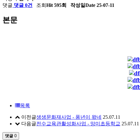
댓글
댓글 0건
조회
Hit 595회
작성일
Date 25-07-11
본문
목록
이전글
생생문화재사업 - 풍년이 왔네
25.07.11
다음글
전수교육관활성화사업 - 망미초등학교
25.07.11
댓글
0