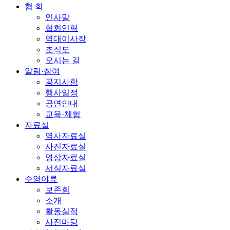
협 회
인사말
협회연혁
역대이사장
조직도
오시는 길
알림·참여
공지사항
행사일정
공연안내
교육·체험
자료실
역사자료실
사진자료실
영상자료실
서식자료실
수영야류
보존회
소개
활동실적
사진마당