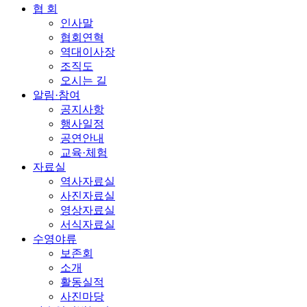
협 회
인사말
협회연혁
역대이사장
조직도
오시는 길
알림·참여
공지사항
행사일정
공연안내
교육·체험
자료실
역사자료실
사진자료실
영상자료실
서식자료실
수영야류
보존회
소개
활동실적
사진마당