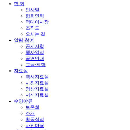
협 회
인사말
협회연혁
역대이사장
조직도
오시는 길
알림·참여
공지사항
행사일정
공연안내
교육·체험
자료실
역사자료실
사진자료실
영상자료실
서식자료실
수영야류
보존회
소개
활동실적
사진마당