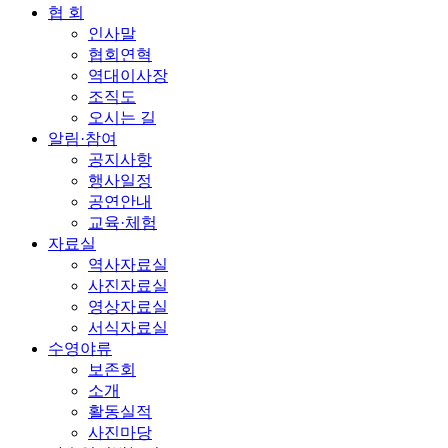
협 회
인사말
협회연혁
역대이사장
조직도
오시는 길
알림·참여
공지사항
행사일정
공연안내
교육·체험
자료실
역사자료실
사진자료실
영상자료실
서식자료실
수영야류
보존회
소개
활동실적
사진마당