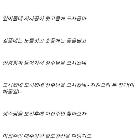
앞이물에 저사공아 뒷고물에 도사공아
강풍에는 노를젓고 순풍에는 돛을달고
만경창파 들어가서 성주님을 모시왔네
모시왔네 모시왔네 성주님을 모시왔네 - 자진모리 두 장단(이
하동일) -
성주님을 모신후에 이집주인 찾아보자
이집주인 대주양반 팔도강산을 다댕기도