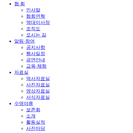
협 회
인사말
협회연혁
역대이사장
조직도
오시는 길
알림·참여
공지사항
행사일정
공연안내
교육·체험
자료실
역사자료실
사진자료실
영상자료실
서식자료실
수영야류
보존회
소개
활동실적
사진마당