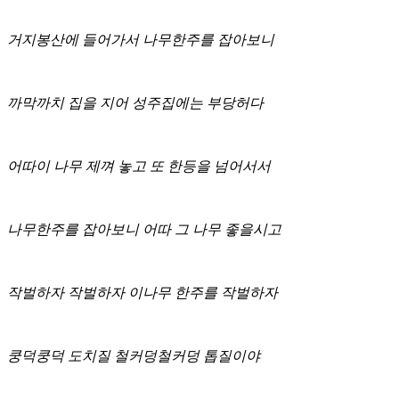
거지봉산에 들어가서 나무한주를 잡아보니
까막까치 집을 지어 성주집에는 부당허다
어따이 나무 제껴 놓고 또 한등을 넘어서서
나무한주를 잡아보니 어따 그 나무 좋을시고
작벌하자 작벌하자 이나무 한주를 작벌하자
쿵덕쿵덕 도치질 철커덩철커덩 톱질이야