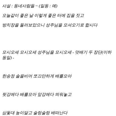
사설 : 동네사람들 ~ (일동 : 예)
오늘같이 좋은 날 이렇게 좋은 터에 집을 짓고
방치장을 둘러보았으니 성주님을 모셔오기로 합시다
모시오세 모시오세 성주님을 모시오세 - 덧배기 두 장단(이하
동일) -
한송정 솔을비어 쪼끄만하게 배를모아
뒷강에다 배를모아 앞강에다 띄워놓고
삼돛대 높이달고 술렁술렁 배떠난다