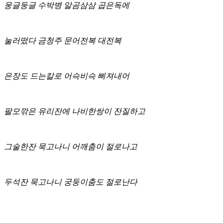
웅글둥글 수박병 알곰삼삼 곱은독에
눌러떴다 금청주 문어전복 대전복
은장도 드는칼로 어슥비슥 삐져내어
팔모깎은 유리잔에 나비한쌍이 잔질하고
그술한잔 묵고나니 어깨춤이 절로나고
두석잔 묵고나니 궁둥이춤도 절로난다