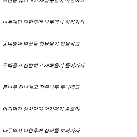
또한통 끊어내어 새살문닫이 마련하고
나무재단 다한후에 나무역사 하러가자
동네방네 역꾼들 첫닭울기 밥을먹고
두홰울기 신발하고 세홰울기 들어가서
큰나무 하나메고 작은나무 두나메고
어기더기 상사디야 어기더기 술로야
나무역사 다한후에 집터를 보러가자