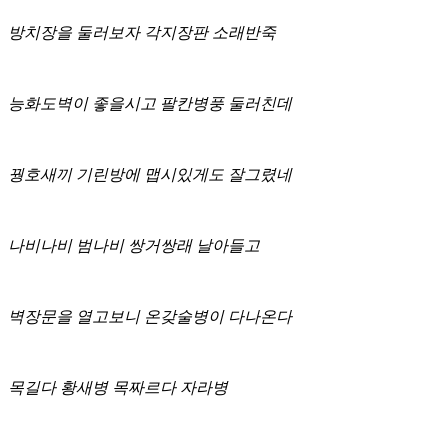
방치장을 둘러보자 각지장판 소래반죽
능화도벽이 좋을시고 팔칸병풍 둘러친데
꿩호새끼 기린방에 맵시있게도 잘그렸네
나비나비 범나비 쌍거쌍래 날아들고
벽장문을 열고보니 온갖술병이 다나온다
목길다 황새병 목짜르다 자라병