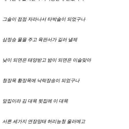
그솔이 점점 자라나서 타박솔이 되었구나
삼정승 물을 주고 육판서가 길러 낼제
낮이 되면은 태양받고 밤이 되면은 이슬맞아
청장목 황장목에 낙락장송이 되었구나
앞집이라 김 대목 뒷집에 이 대목
서른 세가지 연장망태 허리능청 울러메고