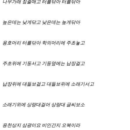
나무가래 짚줄매고 터를닦아 터를닦아
높은데는 낮게닦고 낮은데는 높게닦아
용호머리 터를닦아 학의머리에 주초놓고
주초위에 기둥서고 기둥옆에는 납장걸고
납장위에 대들보걸고 대들보위에 소래기서고
소래기위에 상량대걸어 상량대 글씨보소
응천상지 삼광이요 비인간지 오복이라