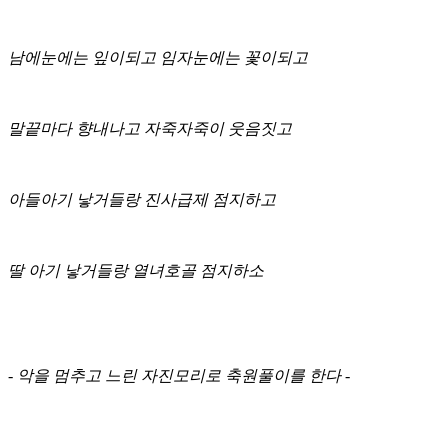
남에눈에는 잎이되고 임자눈에는 꽃이되고
말끝마다 향내나고 자죽자죽이 웃음짓고
아들아기 낳거들랑 진사급제 점지하고
딸 아기 낳거들랑 열녀호골 점지하소
- 악을 멈추고 느린 자진모리로 축원풀이를 한다 -