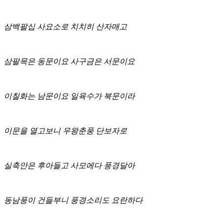
삼백팔십 사요소로 치치히 산자매고
삼팔목은 동문이요 사구금은 서문이요
이칠화는 남문이요 일육수가 북문이라
이문을 열고보니 우왕춘풍 단보자로
실축안은 후아들고 사모에다 풍경달아
동남풍이 건들부니 풍경소리도 요란하다