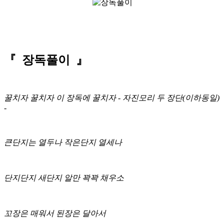
『 장독풀이 』
꿀치자 꿀치자 이 장독에 꿀치자 - 자진모리 두 장단(이하동일)
-
큰단지는 열두나 작은단지 열세나
단지단지 새단지 알만 꽉꽉 채우소
꼬장은 매워서 된장은 달아서